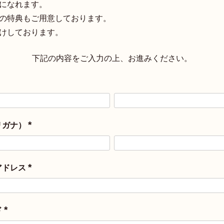
になれます。
どの特典もご用意しております。
けしております。
下記の内容をご入力の上、お進みください。
リガナ）
(
必
須
)
アドレス
(
必
須
)
ド
(