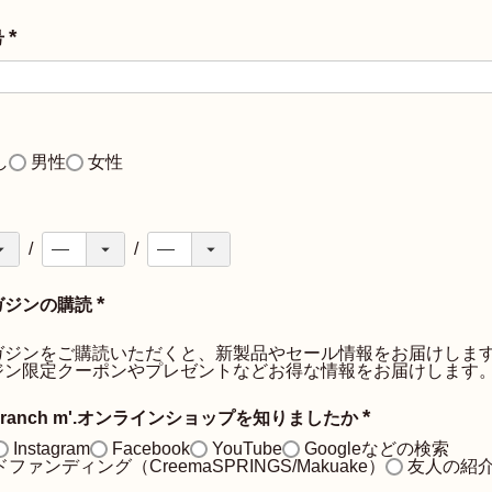
号
(
必
須
)
し
男性
女性
必
須
ガジンの購読
(
必
ガジンをご購読いただくと、新製品やセール情報をお届けしま
須
ジン限定クーポンやプレゼントなどお得な情報をお届けします
)
ranch m'.オンラインショップを知りましたか
(
Instagram
Facebook
YouTube
Googleなどの検索
必
ファンディング（CreemaSPRINGS/Makuake）
友人の紹
須
)