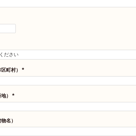
必
須
)
必
須
必
須
市区町村）
(
必
須
)
番地）
(
必
須
)
建物名）