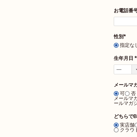
お電話番
性別
(
指定な
必
須
)
生年月日
(
)
メールマ
可
否
メールマ
ールマガ
どちらでB
実店舗
クラウド