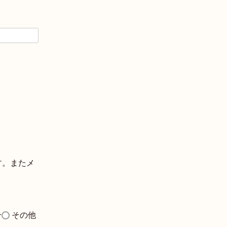
す。またメ
。
介
その他