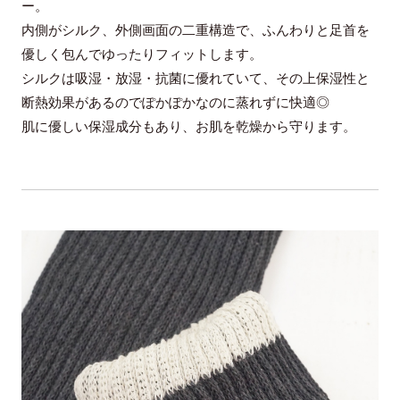
ー。
内側がシルク、外側画面の二重構造で、ふんわりと足首を
優しく包んでゆったりフィットします。
シルクは吸湿・放湿・抗菌に優れていて、その上保湿性と
断熱効果があるのでぽかぽかなのに蒸れずに快適◎
肌に優しい保湿成分もあり、お肌を乾燥から守ります。
通常便の送料について
素材
お買い上げ金額11,000円(税込)以上にて送料無料（一部地域
綿59％/絹31％/ポリエステル9%/ポリウレタン
を除く）
1％
東北・関東・北信越・東海・関西：880円
中・四国：990円
九州・北海道1,100円
サイズ
沖縄・離島等中継料が発生する地域1,540円
※11,000円(税込)以上お買い上げで 660円にさせて頂きます
サイズ
約45cm