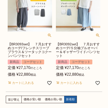
【BR3093set】 ７月おすす
【BR3092set】 ７月おすす
めコーデ/フレンチスリーブ
めコーデ/５分袖プルオーバ
ブラウス＆ツータックコクー
ー＆ギャザーワイドパンツセ
ンパンツセット
ット
新商品
コーデセット
新商品
コーデセット
定価
¥
27,170
定価
¥
27,170
のところ
のところ
価格
¥
22,880
価格
¥
22,880
税込
税込
カートに入れる
カートに入れる
価格が安い順
価格が高い順
新着順
並び替え