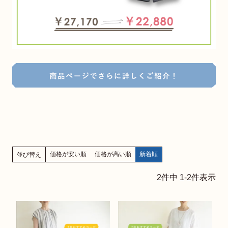
価格が安い順
価格が高い順
新着順
並び替え
2
件中
1
-
2
件表示