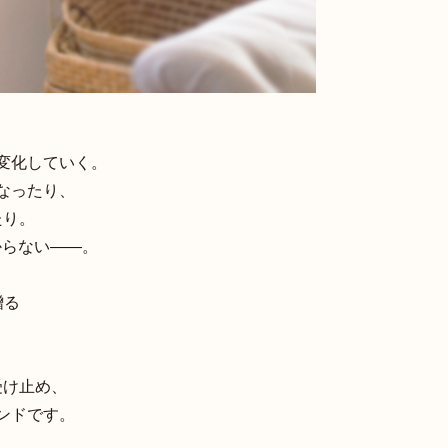
変化していく。
なったり、
たり。
からない――。
贈る
く受け止め、
ンドです。