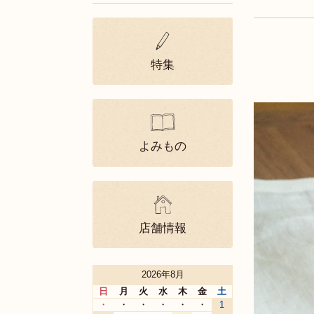
特集
よみもの
店舗情報
2026年8月
日
月
火
水
木
金
土
・
・
・
・
・
・
1