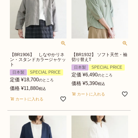
【BR1906】 しなやかリネ
【BR1932】 ソフト天竺・袖
ン・スタンドカラージャケッ
切り替えT
ト
日本製
SPECIAL PRICE
日本製
SPECIAL PRICE
定価
¥
6,490
のところ
定価
¥
18,700
のところ
価格
¥
5,390
税込
価格
¥
11,880
税込
カートに入れる
カートに入れる