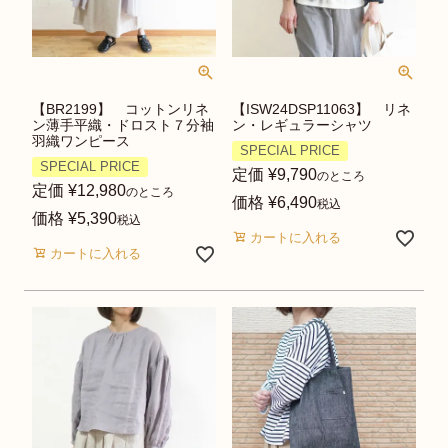
【BR2199】 コットンリネ
【ISW24DSP11063】 リネ
ン薄手平織・ドロスト７分袖
ン・レギュラーシャツ
羽織ワンピース
SPECIAL PRICE
SPECIAL PRICE
定価
¥
9,790
のところ
定価
¥
12,980
のところ
価格
¥
6,490
税込
価格
¥
5,390
税込
カートに入れる
カートに入れる