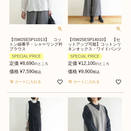
【ISW25ESP11013】 コッ
【ISW25ESP14010】 【セ
トン細番手・シャーリング衿
ットアップ可能】コットンリ
ブラウス
ネンオックス・ワイドパンツ
SPECIAL PRICE
SPECIAL PRICE
定価
¥
8,690
定価
¥
12,100
のところ
のところ
価格
¥
7,590
価格
¥
9,900
税込
税込
カートに入れる
カートに入れる