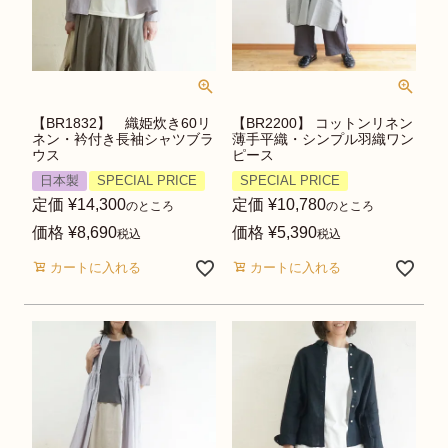
【BR1832】 織姫炊き60リ
【BR2200】 コットンリネン
ネン・衿付き長袖シャツブラ
薄手平織・シンプル羽織ワン
ウス
ピース
日本製
SPECIAL PRICE
SPECIAL PRICE
定価
¥
14,300
定価
¥
10,780
のところ
のところ
価格
¥
8,690
価格
¥
5,390
税込
税込
カートに入れる
カートに入れる