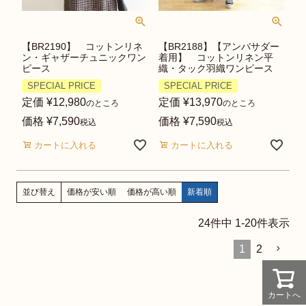
【BR2190】 コットンリネ
【BR2188】【アンバサダー
ン・ギャザーチュニックワン
着用】 コットンリネン平
ピース
織・タック羽織ワンピース
SPECIAL PRICE
SPECIAL PRICE
定価
¥
12,980
定価
¥
13,970
のところ
のところ
価格
¥
7,590
価格
¥
7,590
税込
税込
カートに入れる
カートに入れる
価格が安い順
価格が高い順
新着順
並び替え
24
件中
1
-
20
件表示
1
2
カートへ