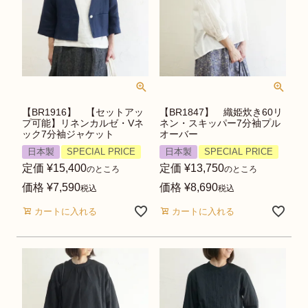
【BR1916】 【セットアッ
【BR1847】 織姫炊き60リ
プ可能】リネンカルゼ・Vネ
ネン・スキッパー7分袖プル
ック7分袖ジャケット
オーバー
日本製
SPECIAL PRICE
日本製
SPECIAL PRICE
定価
¥
15,400
定価
¥
13,750
のところ
のところ
価格
¥
7,590
価格
¥
8,690
税込
税込
カートに入れる
カートに入れる