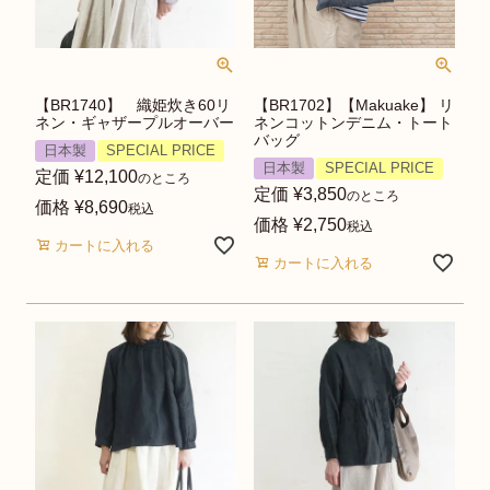
【BR1740】 織姫炊き60リ
【BR1702】【Makuake】 リ
ネン・ギャザープルオーバー
ネンコットンデニム・トート
バッグ
日本製
SPECIAL PRICE
日本製
SPECIAL PRICE
定価
¥
12,100
のところ
定価
¥
3,850
のところ
価格
¥
8,690
税込
価格
¥
2,750
税込
カートに入れる
カートに入れる