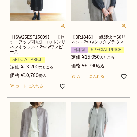
【ISW25ESP15009】 【セ
【BR1846】 織姫炊き60リ
ットアップ可能】コットンリ
ネン・2wayタックブラウス
ネンオックス・2wayワンピ
日本製
SPECIAL PRICE
ース
定価
¥
15,950
のところ
SPECIAL PRICE
価格
¥
9,790
税込
定価
¥
13,200
のところ
価格
¥
10,780
税込
カートに入れる
カートに入れる