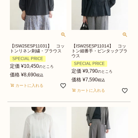
【ISW25ESP11031】 コッ
【ISW25ESP11014】 コッ
トンリネン刺繍・ブラウス
トン細番手・ピンタックブラ
ウス
SPECIAL PRICE
SPECIAL PRICE
定価
¥
10,450
のところ
定価
¥
9,790
のところ
価格
¥
8,690
税込
価格
¥
7,590
税込
カートに入れる
カートに入れる