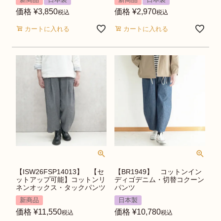
価格
¥
3,850
価格
¥
2,970
税込
税込
カートに入れる
カートに入れる
【ISW26FSP14013】 【セ
【BR1949】 コットンイン
ットアップ可能】コットンリ
ディゴデニム・切替コクーン
ネンオックス・タックパンツ
パンツ
新商品
日本製
価格
¥
11,550
価格
¥
10,780
税込
税込