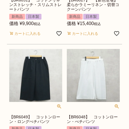
ンストレッチ・スリムストレ
柔らかラミーリネン・切替コ
ートパンツ
クーンパンツ
新商品
日本製
新商品
日本製
価格
¥
9,900
価格
¥
15,400
税込
税込
カートに入れる
カートに入れる
【BR6049】 コットンロー
【BR6048】 コットンロー
ン・ロングぺチパンツ
ン・ぺチパンツ
新商品
日本製
新商品
日本製