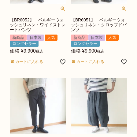
【BR6052】 ベルギーウォ
【BR6051】 ベルギーウォ
ッシュリネン・ワイドストレ
ッシュリネン・クロップドパ
ートパンツ
ンツ
新商品
日本製
人気
新商品
日本製
人気
ロングセラー
ロングセラー
価格
¥
9,900
価格
¥
9,900
税込
税込
カートに入れる
カートに入れる