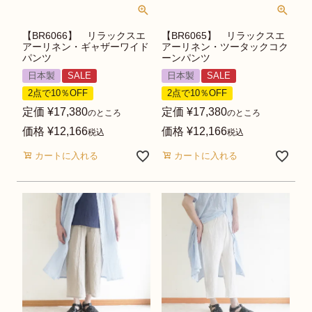
【BR6066】 リラックスエ
【BR6065】 リラックスエ
アーリネン・ギャザーワイド
アーリネン・ツータックコク
パンツ
ーンパンツ
日本製
SALE
日本製
SALE
2点で10％OFF
2点で10％OFF
定価
¥
17,380
定価
¥
17,380
のところ
のところ
価格
¥
12,166
価格
¥
12,166
税込
税込
カートに入れる
カートに入れる