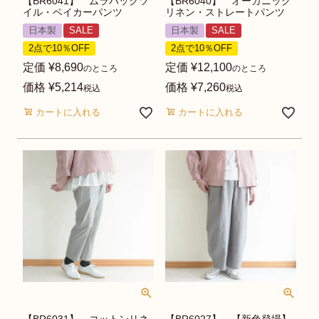
【BR6041】 ムラバックツ
【BR6040】 オーガニック
イル・ベイカーパンツ
リネン・ストレートパンツ
日本製
SALE
日本製
SALE
2点で10％OFF
2点で10％OFF
定価
¥
8,690
定価
¥
12,100
のところ
のところ
価格
¥
5,214
価格
¥
7,260
税込
税込
カートに入れる
カートに入れる
【BR6031】 コットンリネ
【BR6027】 【新色登場】