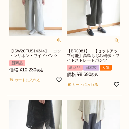
【ISW26FUS14344】 コッ
【BR6081】 【セットアッ
トンリネン・ワイドパンツ
プ可能】高島ちぢみ楊柳・ワ
イドストレートパンツ
新商品
新商品
日本製
人気
価格
¥
10,230
税込
価格
¥
8,690
税込
カートに入れる
カートに入れる