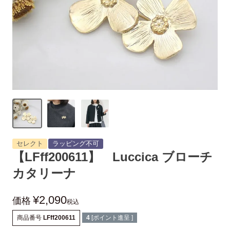
セレクト
ラッピング不可
【LFff200611】 Luccica ブローチ
カタリーナ
¥
2,090
価格
税込
商品番号
LFff200611
4
[ポイント進呈 ]