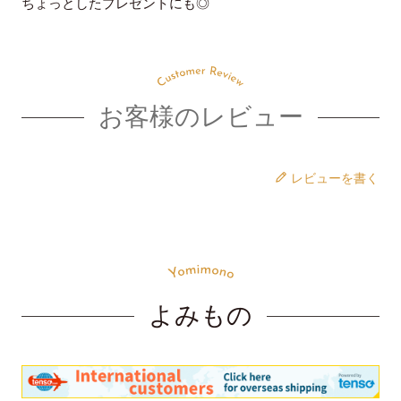
ちょっとしたプレゼントにも◎
メール便対象商品
素材
全国一律料金：330円
お客様のレビュー
合金 真鍮
3個
まで同梱可能
レビューを書く
通常便の送料について
サイズ
お買い上げ金額11,000円(税込)以上にて送料無料（一部地域
サイズ
F
を除く）
縦
2.7cm
東北・関東・北信越・東海・関西：880円
よみもの
中・四国：990円
横
4.3cm
九州・北海道1,100円
沖縄・離島等中継料が発生する地域1,540円
お手入れ方法
※11,000円(税込)以上お買い上げで 660円にさせて頂きます