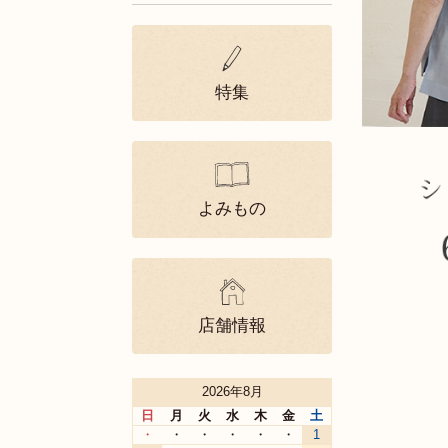
特集
よみもの
店舗情報
2026年8月
日
月
火
水
木
金
土
・
・
・
・
・
・
1