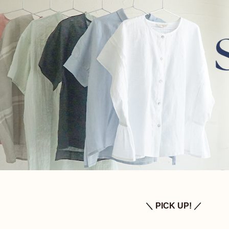
＼ PICK UP! ／