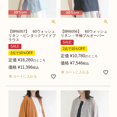
【BR6057】 60ウォッシュ
【BR6056】 60ウォッシュ
リネン・ピンタックワイドブ
リネン・半袖プルオーバー
ラウス
SALE
SALE
2点で10％OFF
2点で10％OFF
定価
¥
10,780
のところ
定価
¥
16,280
のところ
価格
¥
7,546
税込
価格
¥
11,396
税込
カートに入れる
カートに入れる