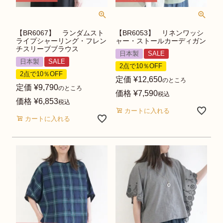
【BR6067】 ランダムスト
【BR6053】 リネンワッシ
ライプシャーリング・フレン
ャー・ストールカーディガン
チスリーブブラウス
日本製
SALE
日本製
SALE
2点で10％OFF
2点で10％OFF
定価
¥
12,650
のところ
定価
¥
9,790
のところ
価格
¥
7,590
税込
価格
¥
6,853
税込
カートに入れる
カートに入れる