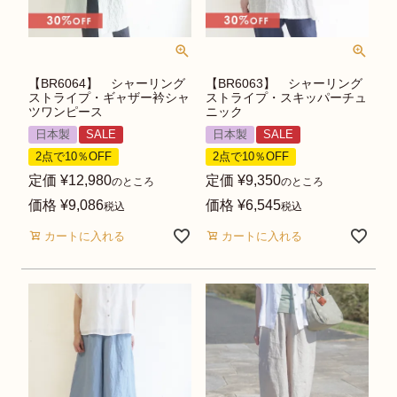
【BR6064】 シャーリング
【BR6063】 シャーリング
ストライプ・ギャザー衿シャ
ストライプ・スキッパーチュ
ツワンピース
ニック
日本製
SALE
日本製
SALE
2点で10％OFF
2点で10％OFF
定価
¥
12,980
定価
¥
9,350
のところ
のところ
価格
¥
9,086
価格
¥
6,545
税込
税込
カートに入れる
カートに入れる