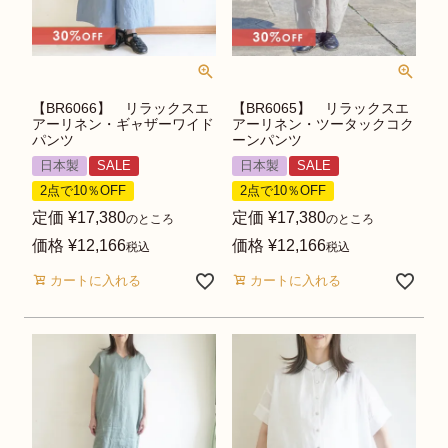
【BR6066】 リラックスエ
【BR6065】 リラックスエ
アーリネン・ギャザーワイド
アーリネン・ツータックコク
パンツ
ーンパンツ
日本製
SALE
日本製
SALE
2点で10％OFF
2点で10％OFF
定価
¥
17,380
定価
¥
17,380
のところ
のところ
価格
¥
12,166
価格
¥
12,166
税込
税込
カートに入れる
カートに入れる