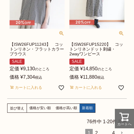
【ISW26FUP11243】 コッ
【ISW26FUP15220】 コッ
トンリネン・フラットカラー
トンリネンドット刺繍・
ブラウス
2wayワンピース
SALE
SALE
定価
¥
9,130
定価
¥
14,850
のところ
のところ
価格
¥
7,304
価格
¥
11,880
税込
税込
カートに入れる
カートに入れる
価格が安い順
価格が高い順
新着順
並び替え
76
件中
1
-
20
件表示
カートへ
1
2
…
4