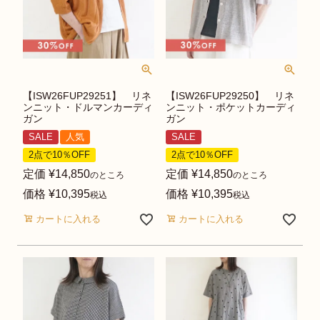
【ISW26FUP29251】 リネ
【ISW26FUP29250】 リネ
ンニット・ドルマンカーディ
ンニット・ポケットカーディ
ガン
ガン
SALE
人気
SALE
2点で10％OFF
2点で10％OFF
定価
¥
14,850
定価
¥
14,850
のところ
のところ
価格
¥
10,395
価格
¥
10,395
税込
税込
カートに入れる
カートに入れる