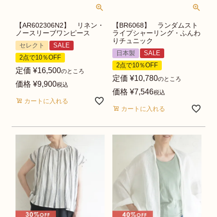
【AR602306N2】 リネン・
【BR6068】 ランダムスト
ノースリーブワンピース
ライプシャーリング・ふんわ
りチュニック
セレクト
SALE
日本製
SALE
2点で10％OFF
2点で10％OFF
定価
¥
16,500
のところ
定価
¥
10,780
のところ
価格
¥
9,900
税込
価格
¥
7,546
税込
カートに入れる
カートに入れる