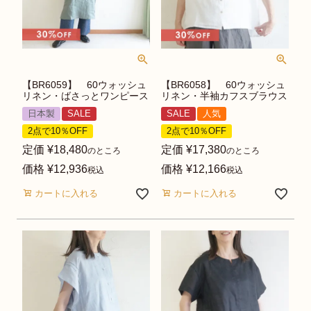
【BR6059】 60ウォッシュ
【BR6058】 60ウォッシュ
リネン・ばさっとワンピース
リネン・半袖カフスブラウス
日本製
SALE
SALE
人気
2点で10％OFF
2点で10％OFF
定価
¥
18,480
定価
¥
17,380
のところ
のところ
価格
¥
12,936
価格
¥
12,166
税込
税込
カートに入れる
カートに入れる