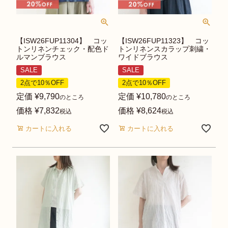
【ISW26FUP11304】 コッ
【ISW26FUP11323】 コッ
トンリネンチェック・配色ド
トンリネンスカラップ刺繍・
ルマンブラウス
ワイドブラウス
SALE
SALE
2点で10％OFF
2点で10％OFF
定価
¥
9,790
定価
¥
10,780
のところ
のところ
価格
¥
7,832
価格
¥
8,624
税込
税込
カートに入れる
カートに入れる