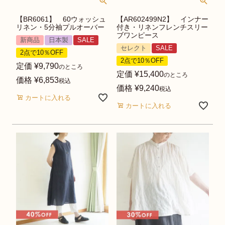
【BR6061】 60ウォッシュ
【AR602499N2】 インナー
リネン・5分袖プルオーバー
付き・リネンフレンチスリー
ブワンピース
新商品
日本製
SALE
セレクト
SALE
2点で10％OFF
2点で10％OFF
定価
¥
9,790
のところ
定価
¥
15,400
のところ
価格
¥
6,853
税込
価格
¥
9,240
税込
カートに入れる
カートに入れる