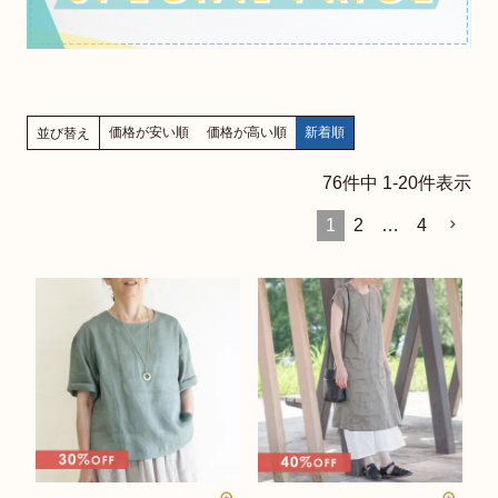
価格が安い順
価格が高い順
新着順
並び替え
76
件中
1
-
20
件表示
1
2
…
4