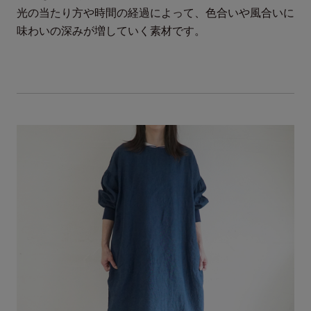
光の当たり方や時間の経過によって、色合いや風合いに
袖口幅
10cm
味わいの深みが増していく素材です。
お手入れ方法
手洗い