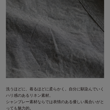
お買い上げ金額11,000円(税込)以上にて送料無料（一部地域
[本体]リネン100％
を除く）
[リブ]綿95％ ポリウレタン 5%
東北・関東・北信越・東海・関西：880円
中・四国：990円
九州・北海道1,100円
サイズ
沖縄・離島等中継料が発生する地域1,540円
※11,000円(税込)以上お買い上げで 660円にさせて頂きます
サイズ
F
着丈
102cm
肩幅
67cm
バスト
148cm
洗うほどに、着るほどに柔らかく。自分に馴染んでいく
ハリ感のあるリネン素材。
袖丈
41cm
シャンブレー素材ならでは表情のある優しい風合いがと
アーム丈
22cm
っても魅力的。