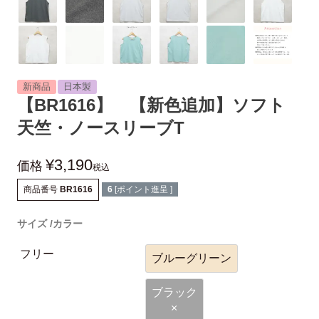
新商品
日本製
【BR1616】 【新色追加】ソフト
天竺・ノースリーブT
¥
3,190
価格
税込
商品番号
BR1616
6
[ポイント進呈 ]
サイズ
カラー
フリー
ブルーグリーン
ブラック
×