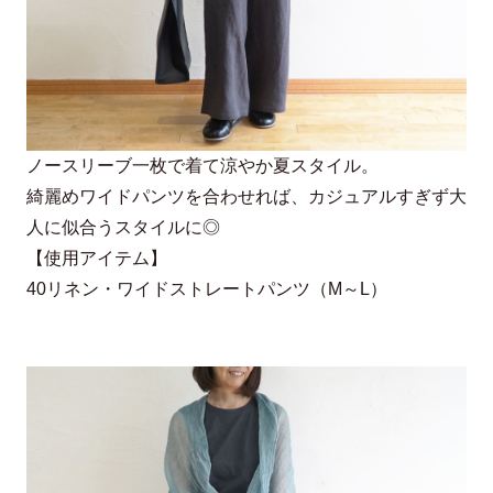
肩幅
38cm
バスト
102cm
アーム幅
17cm
ノースリーブ一枚で着て涼やか夏スタイル。
お手入れ方法
綺麗めワイドパンツを合わせれば、カジュアルすぎず大
人に似合うスタイルに◎
手洗い
【使用アイテム】
40リネン・ワイドストレートパンツ（M～L）