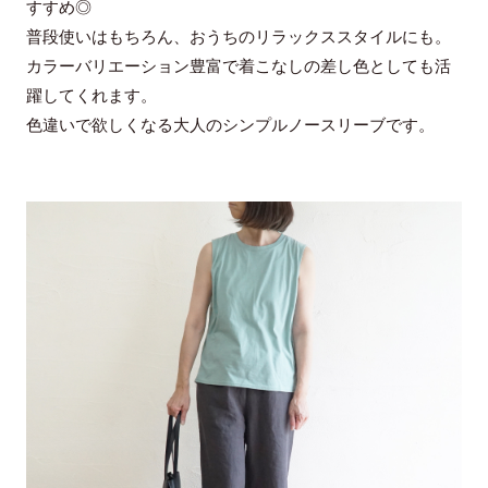
すすめ◎
普段使いはもちろん、おうちのリラックススタイルにも。
カラーバリエーション豊富で着こなしの差し色としても活
躍してくれます。
色違いで欲しくなる大人のシンプルノースリーブです。
通常便の送料について
素材
お買い上げ金額11,000円(税込)以上にて送料無料（一部地域
綿100％
を除く）
東北・関東・北信越・東海・関西：880円
中・四国：990円
サイズ
九州・北海道1,100円
沖縄・離島等中継料が発生する地域1,540円
サイズ
F
※11,000円(税込)以上お買い上げで 660円にさせて頂きます
着丈
59cm