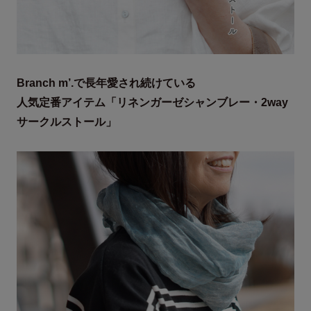
九州・北海道1,100円
沖縄・離島等中継料が発生する地域1,540円
お手入れ方法
※11,000円(税込)以上お買い上げで 660円にさせて頂きます
Branch m’.で長年愛され続けている
手洗い
人気定番アイテム「リネンガーゼシャンブレー・2way
サークルストール」