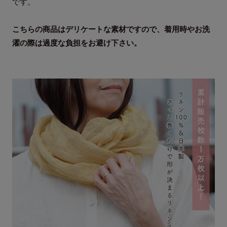
です。
こちらの商品はデリケートな素材ですので、着用時やお洗
濯の際は過度な負担をお避け下さい。
メール便対象商品
素材
全国一律料金：330円
リネン100％
1個
まで同梱可能
通常便の送料について
サイズ
お買い上げ金額11,000円(税込)以上にて送料無料（一部地域
サイズ
F
を除く）
長さ
145cm
東北・関東・北信越・東海・関西：880円
中・四国：990円
幅
57cm