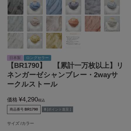
日本製
ロングセラー
【BR1790】 【累計一万枚以上】リ
ネンガーゼシャンブレー・2wayサ
ークルストール
¥
4,290
価格
税込
商品番号
BR1790
8
[ポイント進呈 ]
サイズ
カラー