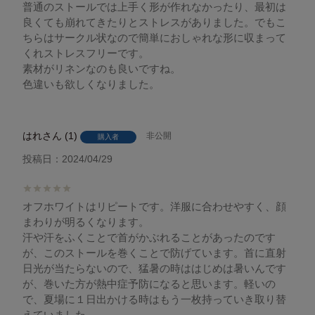
普通のストールでは上手く形が作れなかったり、最初は
良くても崩れてきたりとストレスがありました。でもこ
ちらはサークル状なので簡単におしゃれな形に収まって
くれストレスフリーです。

素材がリネンなのも良いですね。

色違いも欲しくなりました。
はれ
1
非公開
購入者
投稿日
2024/04/29
オフホワイトはリピートです。洋服に合わせやすく、顔
まわりが明るくなります。

汗や汗をふくことで首がかぶれることがあったのです
が、このストールを巻くことで防げています。首に直射
日光が当たらないので、猛暑の時ははじめは暑いんです
が、巻いた方が熱中症予防になると思います。軽いの
で、夏場に１日出かける時はもう一枚持っていき取り替
えていました。
