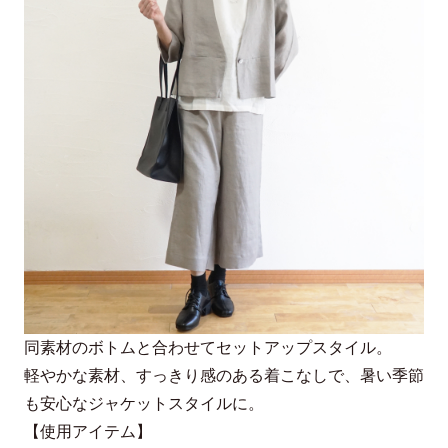
リネン100％
を除く）
東北・関東・北信越・東海・関西：880円
中・四国：990円
サイズ
九州・北海道1,100円
沖縄・離島等中継料が発生する地域1,540円
サイズ
F
※11,000円(税込)以上お買い上げで 660円にさせて頂きます
着丈
56/63cm
肩幅
45cm
バスト
110cm
袖丈
43cm
アーム幅
23.5cm
同素材のボトムと合わせてセットアップスタイル。
袖口幅
16cm
軽やかな素材、すっきり感のある着こなしで、暑い季節
も安心なジャケットスタイルに。
【使用アイテム】
お手入れ方法