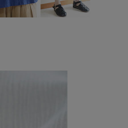
ーム幅
袖口幅
1cm
18.5cm