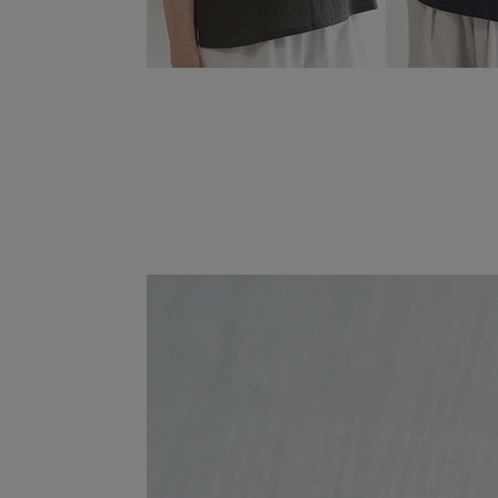
通常便の送料について
お買い上げ金額11,000円(税込)以上にて
東北・関東・北信越・東海・関西：880円
中・四国：990円
九州・北海道1,100円
沖縄・離島等中継料が発生する地域1,540
※11,000円(税込)以上お買い上げで 660
サイズ
着丈
F
105c