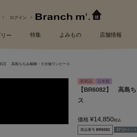
ログイン
特集
よみもの
店舗情報
ゴリー
082】 高島ちぢみ楊柳・５分袖ワンピース
新商品
日本製
【BR6082】 高
ス
¥
14,850
価格
税込
商品番号
BR6082
27
[ポイント