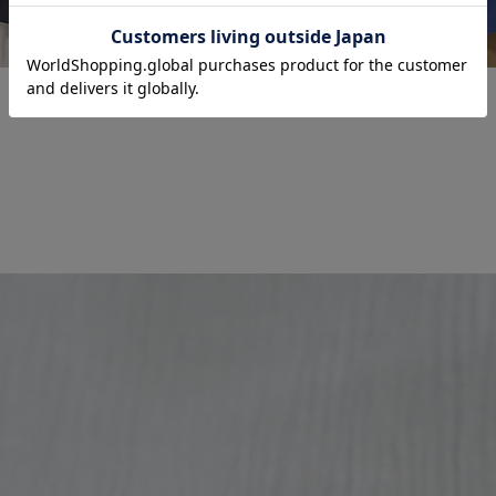
素材
送料無料（一部地域を除く）
綿100％
サイズ
円
円にさせて頂きます
肩幅
バスト
袖丈
ア
m
43cm
110cm
31cm
2