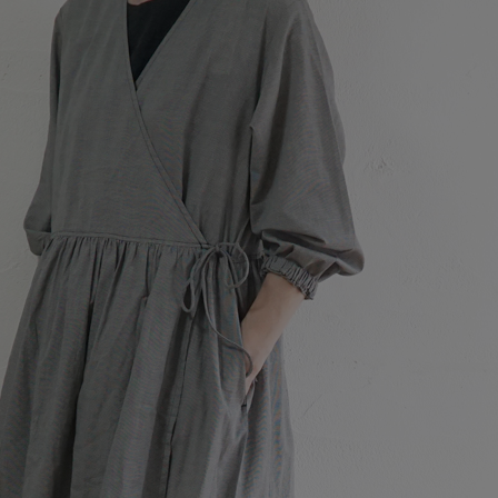
肩幅
バスト
袖丈
ア
45cm
110cm
51cm
2
お手入れ方法
手洗い