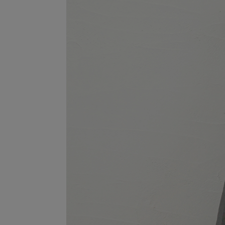
サイズ
着丈
F
118cm