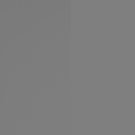
ーム幅
袖口幅
5cm
11-19cm