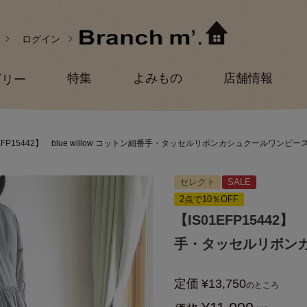
ログイン
特集
よみもの
店舗情報
ゴリー
1EFP15442】 blue willow コットン細番手・タッセルリボンカシュクールワンピー
セレクト
SALE
2点で10％OFF
【IS01EFP15442】
手・タッセルリボン
定価
¥
13,750
のところ